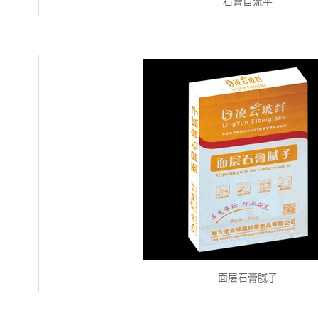
石膏自流平
面层石膏腻子