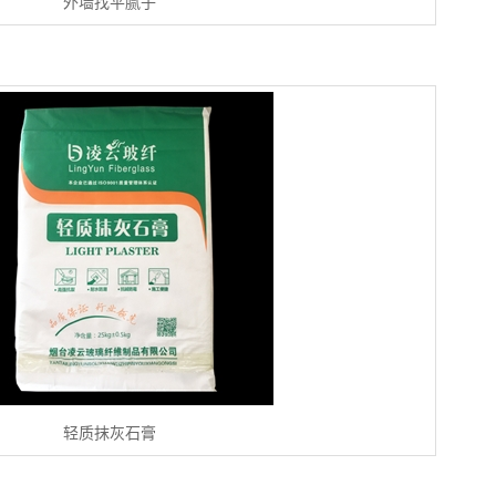
外墙找平腻子
轻质抹灰石膏